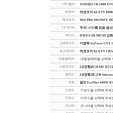
CPU쿨러
JONSBO CR-1000 EV
메모리
에센코어 KLEVV DDR4 P
메인보드
MSI PRO H610M-E D
CD-ROM
주의! 시디롬 없음-옵
케이스
DAVEN D6 MESH 강
그래픽카드
이엠텍 GeForce GTX 1
초고속SSD
에센코어 KLEVV CRAS C
대용량HDD
대용량HDD을 선택해
사운드카드
[내장형]8CH HD 오디오 
랜카드
[내장형]초고속 Internal 
파워
잘만 EcoMax 600W 83 
키보드
키보드을 선택해 주세
마우스
마우스을 선택해 주세
모니터
모니터을 선택해 주세