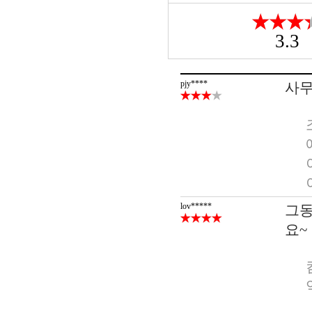
3.3
pjy****
사무
lov*****
그동
요~