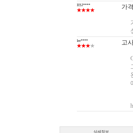
HSJ****
가격
lee****
고사
상세정보