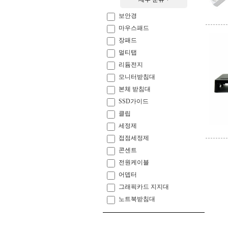
보안경
마우스패드
장패드
멀티탭
리듐전지
모니터받침대
본체 받침대
SSD가이드
클립
세정제
접점세정제
콘센트
전원케이블
어뎁터
그래픽카드 지지대
노트북받침대