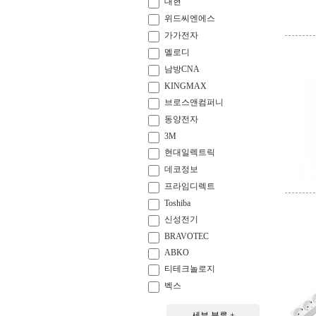
대현
위드씨엔에스
가가전자
멜로디
남방CNA
KINGMAX
브로스앤컴퍼니
동양전자
3M
현대일렉트릭
데코정보
프라임디렉트
Toshiba
신성전기
BRAVOTEC
ABKO
티테크놀로지
벡스
세부 분류 +