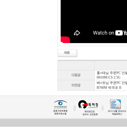
홍○태님 주문PC 인텔 코어
H610M-CS 2.5G
배○유님 주문PC 인텔 코어
B760M 박격포 II