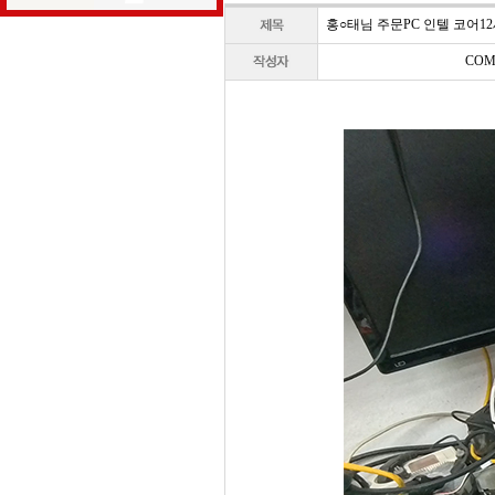
홍○태님 주문PC 인텔 코어12세대 i5
COM