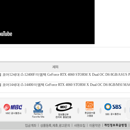
12세대 i5-12400F/이엠텍 GeForce RTX 4060 STORM X Dual OC D6 8GB/ASUS 
14세대 i5-14400/이엠텍 GeForce RTX 4060 STORM X Dual OC D6 8GB/MSI MA