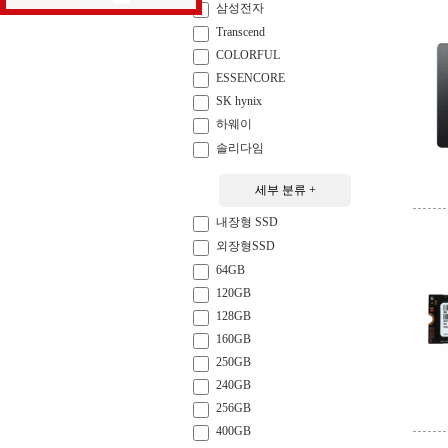
삼성전자
Transcend
COLORFUL
ESSENCORE
SK hynix
하웨이
솔리다임
세부 분류 +
내장형 SSD
외장형SSD
64GB
120GB
128GB
160GB
250GB
240GB
256GB
400GB