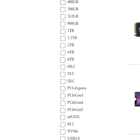
480GB
500GB
512GB
960GB
1TB
1.2TB
2TB
4TB
8TB
MLC
TLC
QLC
PCI-Express
PCIeGen3
PCIeGen4
PCIeGen5
mSATA
M.2
NVMe
USB3.0