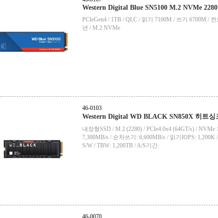
Western Digital Blue SN5100 M.2 NVMe 2280
PCIeGen4 / 1TB / QLC / 읽기 7100M / 쓰기 6700
년 / M.2 NVMe
46-0103
Western Digital WD BLACK SN850X 히트싱
내장형SSD / M.2 (2280) / PCIe4.0x4 (64GT/s) / NV
7,300MB/s / 순차쓰기: 6,600MB/s / 읽기IOPS: 1,200K /
S/W / TBW: 1,200TB / A/S기간:
46-0070