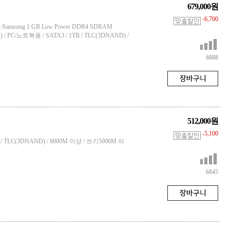
679,000원
-6,700
er /Samsung 1 GB Low Power DDR4 SDRAM
능) / PC/노트북용 / SATA3 / 1TB / TLC(3DNAND) /
6888
512,000원
-5,100
/ TLC(3DNAND) / 6000M 이상 / 쓰기5000M 이
6845