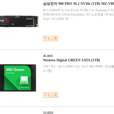
삼성전자 980 PRO M.2 NVMe (1TB) MZ-V
M.2 (2280)/PCIe Gen 4.0 x4, NVMe 1.3c /Samsung V
SDRAM/AES 256-bit Encryption / PC/노트북용 / PCIeG
이상 / 쓰기4500~50
46-0001
Western Digital GREEN SATA [1TB]
1TB / TLC / 읽기 545M 이상 / 쓰기 500~990M / 
(2.5형)
10-0020