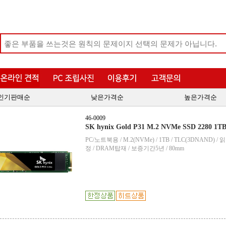
인기판매순
낮은가격순
높은가격순
46-0009
SK hynix Gold P31 M.2 NVMe SSD 2280 
PC/노트북용 / M.2(NVMe) / 1TB / TLC(3DNAND) 
정 / DRAM탑재 / 보증기간5년 / 80mm