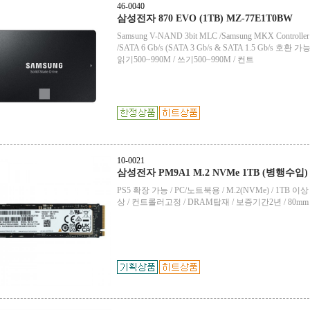
46-0040
삼성전자 870 EVO (1TB) MZ-77E1T0BW
Samsung V-NAND 3bit MLC /Samsung MKX Controll
/SATA 6 Gb/s (SATA 3 Gb/s & SATA 1.5 Gb/s 호환 가
읽기500~990M / 쓰기500~990M / 컨트
10-0021
삼성전자 PM9A1 M.2 NVMe 1TB (병행수입)
PS5 확장 가능 / PC/노트북용 / M.2(NVMe) / 1TB 이상 
상 / 컨트롤러고정 / DRAM탑재 / 보증기간2년 / 80mm