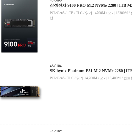
46-0096
삼성전자 9100 PRO M.2 NVMe 2280 [1TB M
PCIeGen5 / 1TB / TLC / 읽기 14700M / 쓰기 1330
년
46-0104
SK hynix Platinum P51 M.2 NVMe 2280 [1T
PCIeGen5 / TLC / 읽기 14,700M / 쓰기 13,400M 
46-0107