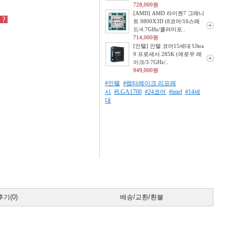
728,000원
[AMD] AMD 라이젠7 그래니
트 9800X3D (8코어/16스레
드/4.7GHz/쿨러미포..
714,000원
[인텔] 인텔 코어15세대 Ultra
9 프로세서 285K (애로우 레
이크/3.7GHz/..
949,000원
#인텔
#랩터레이크 리프레
시
#LGA1700
#24코어
#intel
#14세
대
기(0)
배송/교환/환불