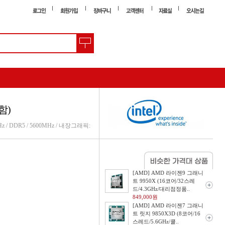
함)
Hz / DDR5 / 5600MHz / 내장그래픽:
[AMD] AMD 라이젠9 그래니
트 9950X (16코어/32스레
드/4.3GHz/대리점정품..
849,000원
[AMD] AMD 라이젠7 그래니
트 릿지 9850X3D (8코어/16
스레드/5.6GHz/쿨..