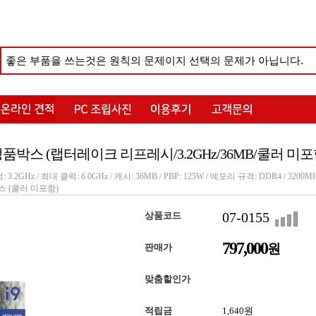
K 정품박스 (랩터레이크 리프레시/3.2GHz/36MB/쿨러 미포
3.2GHz / 최대 클럭: 6.0GHz / 캐시: 36MB / PBP: 125W / 메모리 규격: DDR4 / 3200M
박스 (쿨러 미포함)
07-0155
상품코드
797,000
원
판매가
맞춤할인가
적립금
1,640원